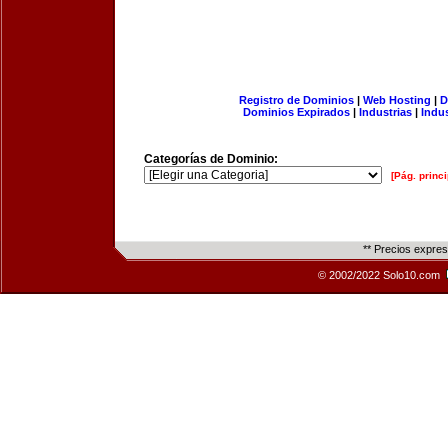
Registro de Dominios
|
Web Hosting
|
D
Dominios Expirados
|
Industrias
|
Indu
Categorías de Dominio:
[Pág. princi
** Precios expre
© 2002/2022 Solo10.com