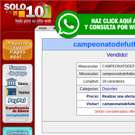
campeonatodefut
Vendido!
Mayusculas:
CAMPEONATODEF
Minusculas:
campeonatodefutbo
Longitud:
18 caracteres
Categorias:
Deportes
Precio:
Realizar una oferta
Visitar!
campeonatodefutb
Serán consideradas ofer