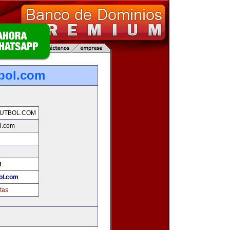
bol.com
UTBOL.COM
l.com
!
ol.com
tas