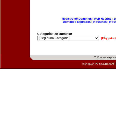
Registro de Dominios
|
Web Hosting
|
D
Dominios Expirados
|
Industrias
|
Indu
Categorías de Dominio:
[Pág. princi
** Precios expre
© 2002/2022 Solo10.com