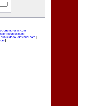
macionempresas.com
|
stionrecursos.com
|
|
publicidadaudiovisual.com
|
.com
|