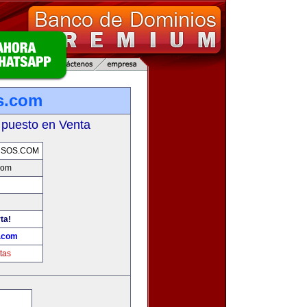
s.com
 puesto en Venta
RSOS.COM
com
ta!
s.com
tas