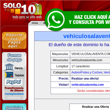
vehiculosalaven
El dueño de este dominio lo ha
Mayusculas:
VEHICULOSALAVENTA.CO
Minusculas:
vehiculosalaventa.com
Longitud:
17 caracteres
Categorias:
AutomÃ³viles y Coches
,
Vent
Precio:
Realizar una oferta!
Visitar!
vehiculosalaventa.com
Serán consideradas ofer
Realizar una Oferta