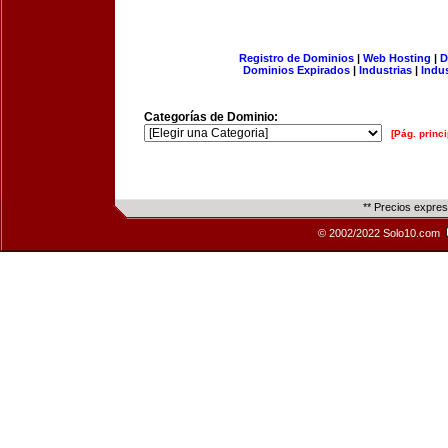
Registro de Dominios
|
Web Hosting
|
D
Dominios Expirados
|
Industrias
|
Indu
Categorías de Dominio:
[Pág. princi
** Precios expre
© 2002/2022 Solo10.com